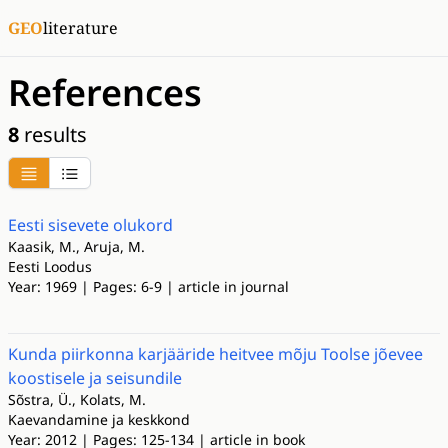
GEO
literature
References
8
results
Eesti sisevete olukord
Kaasik, M., Aruja, M.
Eesti Loodus
Year: 1969 | Pages: 6-9 | article in journal
Kunda piirkonna karjääride heitvee mõju Toolse jõevee
koostisele ja seisundile
Sõstra, Ü., Kolats, M.
Kaevandamine ja keskkond
Year: 2012 | Pages: 125-134 | article in book