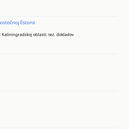
ostočnoj Èstonii
i Kaliningradskoj oblasti: tez. dokladov