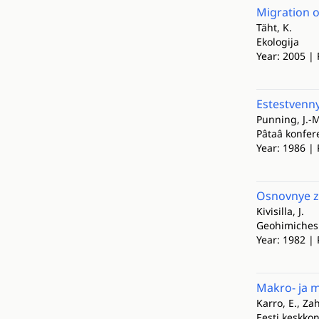
Migration o
Täht, K.
Ekologija
Year: 2005 | 
Estestvenny
Punning, J.-M.
Pâtaâ konfere
Year: 1986 | 
Osnovnye z
Kivisilla, J.
Geohimichesk
Year: 1982 | 
Makro- ja 
Karro, E., Za
Eesti keskko