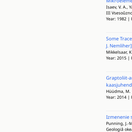
Mikroèlemen
Isaev, V. A., Y
III Vsesoûzn
Year: 1982 | 
Some Trace 
J. Nemliher]
Mikkelsaar, K
Year: 2015 | 
Graptoliit-
kaasjuhend
Hüüdma, M.
Year: 2014 | 
Izmenenie s
Punning, J.-M
Geologiâ okea