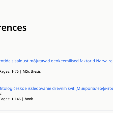
rences
s
tide sisaldust mõjutavad geokeemilised faktorid Narva reg
Pages: 1-76 | MSc thesis
fitologičeskoe issledovanie drevnih svit [Микропалеофи
V.
 Pages: 1-146 | book