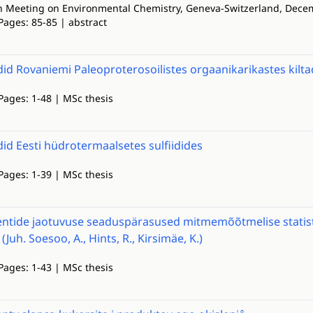
 Meeting on Environmental Chemistry, Geneva-Switzerland, Dece
Pages: 85-85 | abstract
id Rovaniemi Paleoproterosoilistes orgaanikarikastes kilt
Pages: 1-48 | MSc thesis
id Eesti hüdrotermaalsetes sulfiidides
Pages: 1-39 | MSc thesis
tide jaotuvuse seaduspärasused mitmemõõtmelise statistilis
 (Juh. Soesoo, A., Hints, R., Kirsimäe, K.)
Pages: 1-43 | MSc thesis