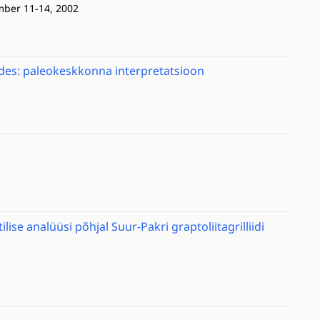
mber 11-14, 2002
ades: paleokeskkonna interpretatsioon
e analüüsi põhjal Suur-Pakri graptoliitagrilliidi