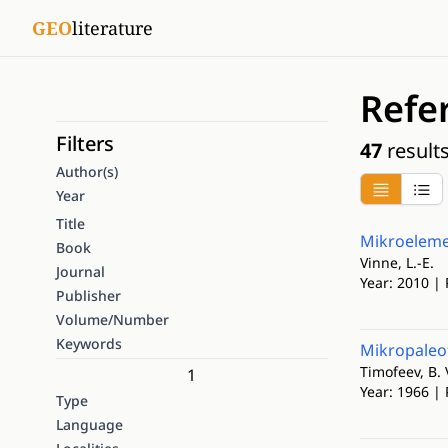
GEO
literature
Refe
Filters
47
result
Author(s)
Year
Title
Mikroelemen
Book
Vinne, L.-E.
Journal
Year: 2010 | 
Publisher
Volume/Number
Keywords
Mikropaleo
Timofeev, B. 
1
Year: 1966 |
Type
Language