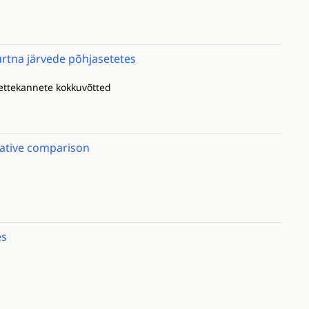
urtna järvede põhjasetetes
) ettekannete kokkuvõtted
itative comparison
es