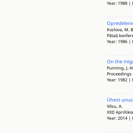
Year: 1988 | 
Opredelenie
Kozlova, M. B.
Pâtaâ konfere
Year: 1986 | 
On the migr
Punning, J.-M
Proceedings 
Year: 1982 | 
Ühest unus
Võsu, A.
XXII Aprillik
Year: 2014 | 