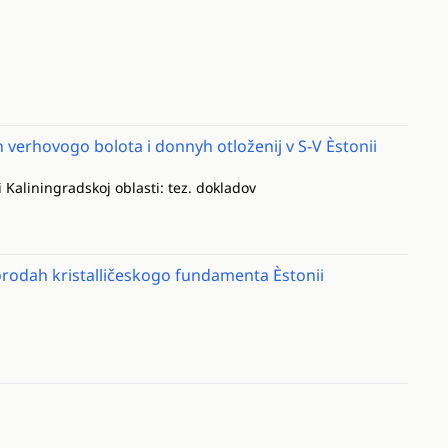
verhovogo bolota i donnyh otloženij v S-V Èstonii
i Kaliningradskoj oblasti: tez. dokladov
odah kristalličeskogo fundamenta Èstonii