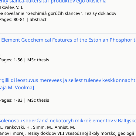
ty slanca-kukersita i produktov ego okisleniâ
akovlev, V. I.
oe soveŝanie "Geohimiâ gorûčih slancev". Tezisy dokladov
Pages: 80-81 | abstract
Element Geochemical Features of the Estonian Phosphorites
.
Pages: 1-56 | MSc thesis
argilliidi leostuvus merevees ja sellest tulenev keskkonnaoht
aja M. Voolma]
Pages: 1-83 | MSc thesis
olenosti i soderžaniâ nekotoryh mikroèlementov v Baltijs
., Yankovski, H., Simm, M., Annist, M.
nov i morej. Tezisy dokldov VIII vsesoûznoj školy morskoj geologii