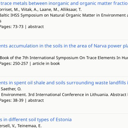
f trace metals between inorganic and organic matter fracti
riset, M., Viitak, A., Laane, M., Alliksaar, T.
Baltic IHSS Symposium on Natural Organic Matter in Environment an
s
Pages: 73-73 | abstract
nts accumulation in the soils in the area of Narva power pl
Book of the 7th International Symposium On Trace Elements In H
Pages: 250-257 | article in book
nts in spent oil shale and soils surrounding waste landfills
 Saether, O.
e Environment. 3rd International Conference in Lithuania. Abstract
Pages: 38-39 | abstract
 in different soil types of Estonia
ersell, V., Teinemaa, E.