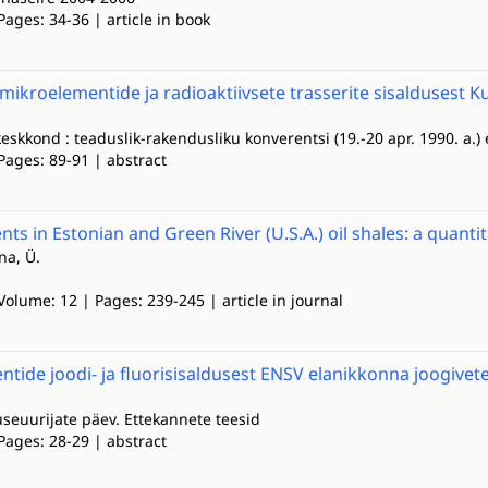
Pages: 34-36 | article in book
ikroelementide ja radioaktiivsete trasserite sisaldusest K
eskkond : teaduslik-rakendusliku konverentsi (19.-20 apr. 1990. a.
Pages: 89-91 | abstract
ts in Estonian and Green River (U.S.A.) oil shales: a quant
na, Ü.
Volume: 12 | Pages: 239-245 | article in journal
tide joodi- ja fluorisisaldusest ENSV elanikkonna joogivet
useuurijate päev. Ettekannete teesid
Pages: 28-29 | abstract