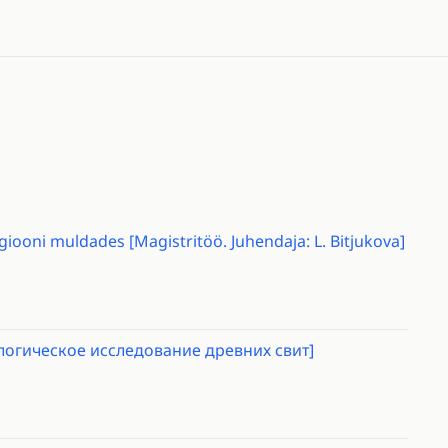
iooni muldades [Magistritöö. Juhendaja: L. Bitjukova]
тологическое исследование древних свит]