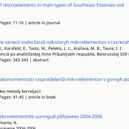
f microelements in main types of Southeast Estonian soil
Pages: 11-16 | article in journal
e variacii soderžaniâ nekotoryh mikroèlementov v razrezah 
, Karofeld, E., Toots, M., Pelekis, L. L., Kozlova, M. B., Taure, I. I.
nciâ po analitičeskoj himii Pribaltijskih respublik, Belorusskoj SSR 
Pages: 343-343 | abstract
akonomernosti raspredeleniâ mikroelementov v gornyh por
ie metody korreljacii
Pages: 41-45 | article in book
mikroelementide uuringud põhjavees 2004-2006
hharov, A.
nnaseire 2004-2006