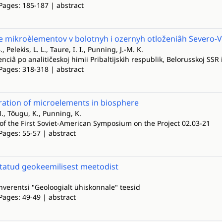
Pages: 185-187 | abstract
 mikroèlementov v bolotnyh i ozernyh otloženiâh Severo-V
, Pelekis, L. L., Taure, I. I., Punning, J.-M. K.
nciâ po analitičeskoj himii Pribaltijskih respublik, Belorusskoj SSR 
Pages: 318-318 | abstract
ation of microelements in biosphere
., Tõugu, K., Punning, K.
of the First Soviet-American Symposium on the Project 02.03-21
Pages: 55-57 | abstract
tatud geokeemilisest meetodist
onverentsi "Geoloogialt ühiskonnale" teesid
Pages: 49-49 | abstract