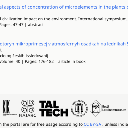
 aspects of concentration of microelements in the plants on
l civilization impact on the environment. International symposium,
Pages: 47-47 | abstract
ekotoryh mikroprimesej v atmosfernyh osadkah na lednikah
M.
ciologičeskih issledovanij
Volume: 40 | Pages: 176-182 | article in book
in the portal are for free usage according to
CC BY-SA
, unless indi