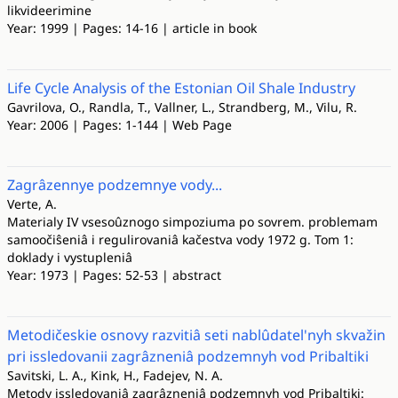
likvideerimine
Year: 1999 | Pages: 14-16 | article in book
Life Cycle Analysis of the Estonian Oil Shale Industry
Gavrilova, O., Randla, T., Vallner, L., Strandberg, M., Vilu, R.
Year: 2006 | Pages: 1-144 | Web Page
Zagrâzennye podzemnye vody...
Verte, A.
Materialy IV vsesoûznogo simpoziuma po sovrem. problemam
samoočiŝeniâ i regulirovaniâ kačestva vody 1972 g. Tom 1:
doklady i vystupleniâ
Year: 1973 | Pages: 52-53 | abstract
Metodičeskie osnovy razvitiâ seti nablûdatel'nyh skvažin
pri issledovanii zagrâzneniâ podzemnyh vod Pribaltiki
Savitski, L. A., Kink, H., Fadejev, N. A.
Metody issledovaniâ zagrâzneniâ podzemnyh vod Pribaltiki: