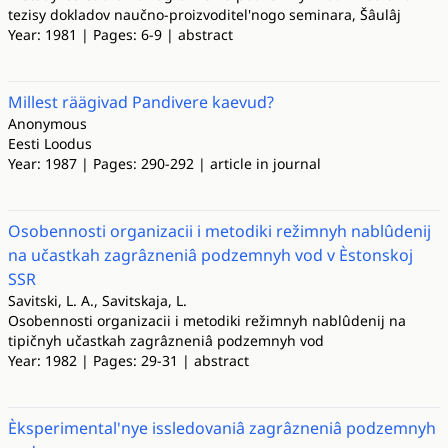
tezisy dokladov naučno-proizvoditel'nogo seminara, Šâulâj
Year: 1981 | Pages: 6-9 | abstract
Millest räägivad Pandivere kaevud?
Anonymous
Eesti Loodus
Year: 1987 | Pages: 290-292 | article in journal
Osobennosti organizacii i metodiki režimnyh nablûdenij
na učastkah zagrâzneniâ podzemnyh vod v Èstonskoj
SSR
Savitski, L. A., Savitskaja, L.
Osobennosti organizacii i metodiki režimnyh nablûdenij na
tipičnyh učastkah zagrâzneniâ podzemnyh vod
Year: 1982 | Pages: 29-31 | abstract
Èksperimental'nye issledovaniâ zagrâzneniâ podzemnyh