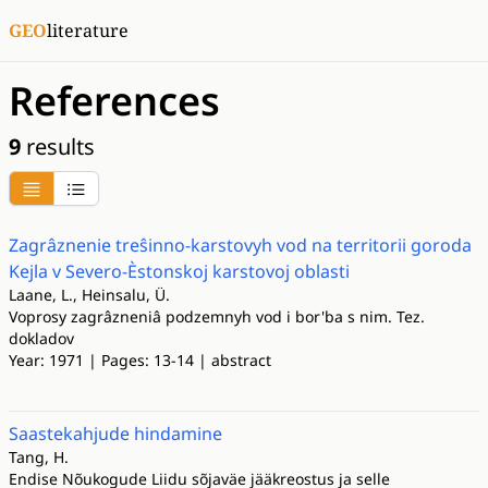
GEO
literature
References
9
results
Zagrâznenie treŝinno-karstovyh vod na territorii goroda
Kejla v Severo-Èstonskoj karstovoj oblasti
Laane, L., Heinsalu, Ü.
Voprosy zagrâzneniâ podzemnyh vod i bor'ba s nim. Tez.
dokladov
Year: 1971 | Pages: 13-14 | abstract
Saastekahjude hindamine
Tang, H.
Endise Nõukogude Liidu sõjaväe jääkreostus ja selle