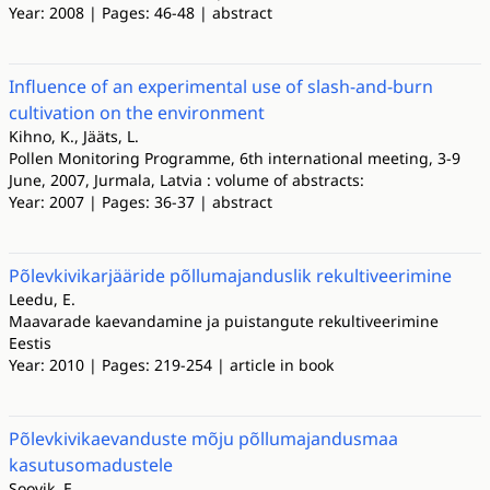
Year: 2008 | Pages: 46-48 | abstract
Influence of an experimental use of slash-and-burn
cultivation on the environment
Kihno, K., Jääts, L.
Pollen Monitoring Programme, 6th international meeting, 3-9
June, 2007, Jurmala, Latvia : volume of abstracts:
Year: 2007 | Pages: 36-37 | abstract
Põlevkivikarjääride põllumajanduslik rekultiveerimine
Leedu, E.
Maavarade kaevandamine ja puistangute rekultiveerimine
Eestis
Year: 2010 | Pages: 219-254 | article in book
Põlevkivikaevanduste mõju põllumajandusmaa
kasutusomadustele
Soovik, E.