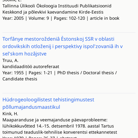
Tallinna Ülikooli Ökoloogia Instituudi Publikatsioonid
Keskkond ja põlevkivi kaevandamine Kirde-Eestis
Year: 2005 | Volume: 9 | Pages: 102-120 | article in book
Torfânye mestoroždeniâ Èstonskoj SSR v oblasti
ordovikskih otloženij i perspektivy ispol'zovaniâ ih v
sel'skom hozâjstve
Truu, A.
kandidaaditöö autoreferaat
Year: 1955 | Pages: 1-21 | PhD thesis / Doctoral thesis /
Candidate thesis
Hüdrogeoloogilistest tehistingimustest
põllumajandusmaastikul
Kink, H.
Maaparanduse ja veemajanduse päevaprobleeme:
lühikokkuvõtted 14.-15. detsembril 1978. aastal Tartus
toimunud teaduslik-tehnilise konverentsi ettekannetest