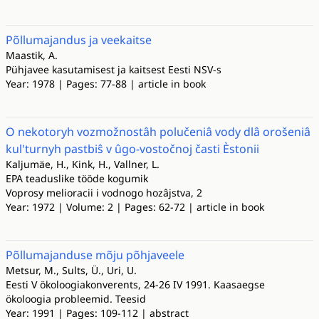
Põllumajandus ja veekaitse
Maastik, A.
Pühjavee kasutamisest ja kaitsest Eesti NSV-s
Year: 1978 | Pages: 77-88 | article in book
O nekotoryh vozmožnostâh polučeniâ vody dlâ orošeniâ
kul'turnyh pastbiŝ v ûgo-vostočnoj časti Èstonii
Kaljumäe, H., Kink, H., Vallner, L.
EPA teaduslike tööde kogumik
Voprosy melioracii i vodnogo hozâjstva, 2
Year: 1972 | Volume: 2 | Pages: 62-72 | article in book
Põllumajanduse mõju põhjaveele
Metsur, M., Sults, Ü., Uri, U.
Eesti V ökoloogiakonverents, 24-26 IV 1991. Kaasaegse
ökoloogia probleemid. Teesid
Year: 1991 | Pages: 109-112 | abstract