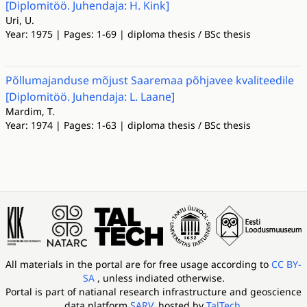
[Diplomitöö. Juhendaja: H. Kink]
Uri, U.
Year: 1975 | Pages: 1-69 | diploma thesis / BSc thesis
Põllumajanduse mõjust Saaremaa põhjavee kvaliteedile
[Diplomitöö. Juhendaja: L. Laane]
Mardim, T.
Year: 1974 | Pages: 1-63 | diploma thesis / BSc thesis
All materials in the portal are for free usage according to
CC BY-
SA
, unless indiated otherwise.
Portal is part of
natianal research infrastructure and geoscience
data platform
SARV
, hosted by
TalTech
.