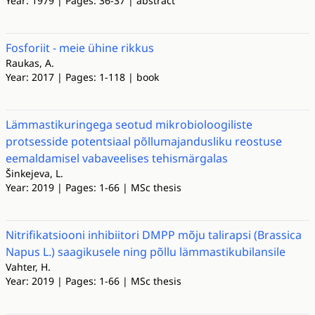
Year: 1979 | Pages: 36-37 | abstract
Fosforiit - meie ühine rikkus
Raukas, A.
Year: 2017 | Pages: 1-118 | book
Lämmastikuringega seotud mikrobioloogiliste
protsesside potentsiaal põllumajandusliku reostuse
eemaldamisel vabaveelises tehismärgalas
Šinkejeva, L.
Year: 2019 | Pages: 1-66 | MSc thesis
Nitrifikatsiooni inhibiitori DMPP mõju talirapsi (Brassica
Napus L.) saagikusele ning põllu lämmastikubilansile
Vahter, H.
Year: 2019 | Pages: 1-66 | MSc thesis