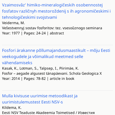
Vzaimosvâz' himiko-mineralogičeskih osobennostej
fosfatov različnyh mestoroždenij s ih agronomičeskimi i
tehnologičeskimi svojstvami
Veiderma, M.
Veŝestvennyj sostav fosforitov: tez. vsesoûznogo seminara
Year: 1977 | Pages: 24-24 | abstract
Fosfori ärakanne põllumajandusmaastikult – mõju Eesti
veekogudele ja võimalikud meetmed selle
vähendamiseks
Kasak, K., Lotman, S., Talpsep, I., Piirimäe, K.
Fosfor – aegade algusest tänapäevani. Schola Geologica X
Year: 2014 | Pages: 78-82 | article in book
Mulla kivisuse uurimise metoodikast ja
uurimistulemustest Eesti NSV-s
Kildema, K.
Eesti NSV Teaduste Akadeemia Toimetised / Известия