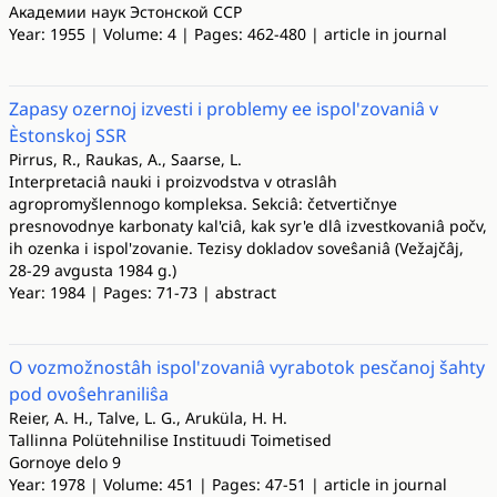
Академии наук Эстонской ССР
Year: 1955 | Volume: 4 | Pages: 462-480 | article in journal
Zapasy ozernoj izvesti i problemy ee ispol'zovaniâ v
Èstonskoj SSR
Pirrus, R., Raukas, A., Saarse, L.
Interpretaciâ nauki i proizvodstva v otraslâh
agropromyšlennogo kompleksa. Sekciâ: četvertičnye
presnovodnye karbonaty kal'ciâ, kak syr'e dlâ izvestkovaniâ počv,
ih ozenka i ispol'zovanie. Tezisy dokladov soveŝaniâ (Vežajčâj,
28-29 avgusta 1984 g.)
Year: 1984 | Pages: 71-73 | abstract
O vozmožnostâh ispol'zovaniâ vyrabotok pesčanoj šahty
pod ovoŝehraniliŝa
Reier, A. H., Talve, L. G., Aruküla, H. H.
Tallinna Polütehnilise Instituudi Toimetised
Gornoye delo 9
Year: 1978 | Volume: 451 | Pages: 47-51 | article in journal