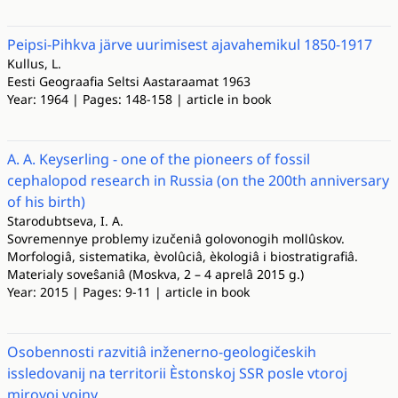
Peipsi-Pihkva järve uurimisest ajavahemikul 1850-1917
Kullus, L.
Eesti Geograafia Seltsi Aastaraamat 1963
Year: 1964 | Pages: 148-158 | article in book
A. A. Keyserling - one of the pioneers of fossil
cephalopod research in Russia (on the 200th anniversary
of his birth)
Starodubtseva, I. A.
Sovremennye problemy izučeniâ golovonogih mollûskov.
Morfologiâ, sistematika, èvolûciâ, èkologiâ i biostratigrafiâ.
Materialy soveŝaniâ (Moskva, 2 – 4 aprelâ 2015 g.)
Year: 2015 | Pages: 9-11 | article in book
Osobennosti razvitiâ inženerno-geologičeskih
issledovanij na territorii Èstonskoj SSR posle vtoroj
mirovoj vojny