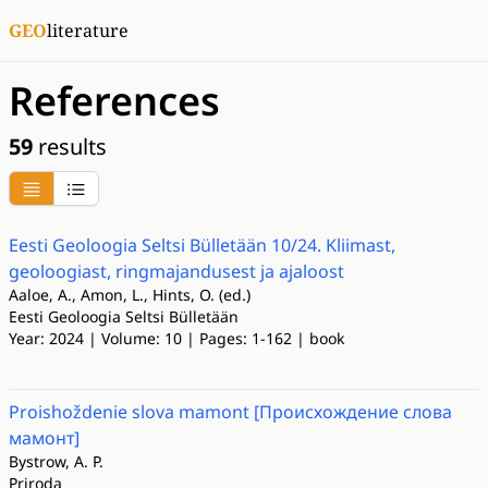
GEO
literature
References
59
results
Eesti Geoloogia Seltsi Bülletään 10/24. Kliimast,
geoloogiast, ringmajandusest ja ajaloost
Aaloe, A., Amon, L., Hints, O. (ed.)
Eesti Geoloogia Seltsi Bülletään
Year: 2024 | Volume: 10 | Pages: 1-162 | book
Proishoždenie slova mamont [Происхождение слова
мамонт]
Bystrow, A. P.
Priroda