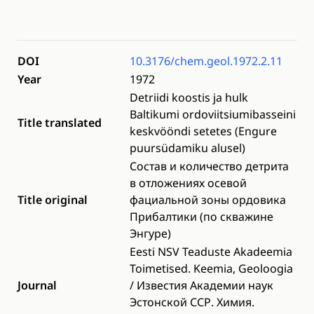
DOI
10.3176/chem.geol.1972.2.11
Year
1972
Detriidi koostis ja hulk
Baltikumi ordoviitsiumibasseini
Title translated
keskvööndi setetes (Engure
puursüdamiku alusel)
Состав и количество детрита
в отложениях осевой
Title original
фациальной зоны ордовика
Прибалтики (по скважине
Энгуре)
Eesti NSV Teaduste Akadeemia
Toimetised. Keemia, Geoloogia
Journal
/ Известия Академии наук
Эстонской ССР. Химия.