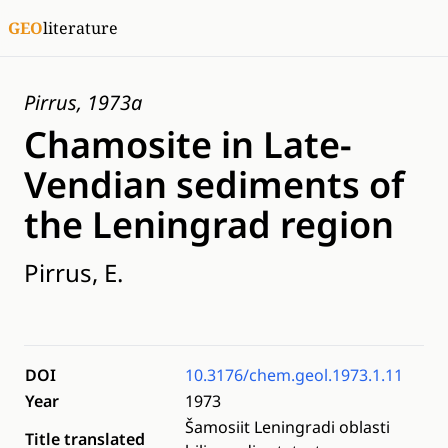
GEO
literature
Pirrus, 1973a
Chamosite in Late-
Vendian sediments of
the Leningrad region
Pirrus, E.
DOI
10.3176/chem.geol.1973.1.11
Year
1973
Šamosiit Leningradi oblasti
Title translated