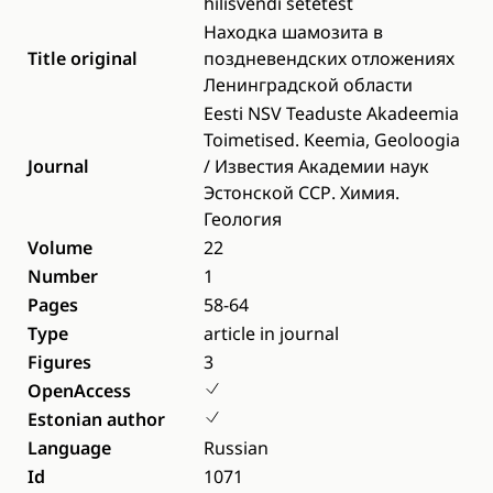
hilisvendi setetest
Находка шамозита в
Title original
поздневендских отложениях
Ленинградской области
Eesti NSV Teaduste Akadeemia
Toimetised. Keemia, Geoloogia
Journal
/ Известия Академии наук
Эстонской ССР. Химия.
Геология
Volume
22
Number
1
Pages
58-64
Type
article in journal
Figures
3
OpenAccess
Estonian author
Language
Russian
Id
1071