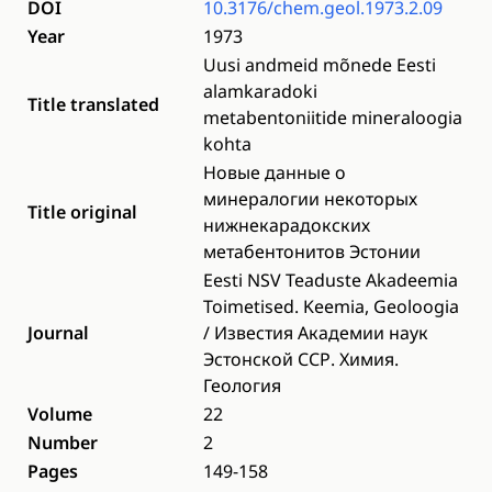
DOI
10.3176/chem.geol.1973.2.09
Year
1973
Uusi andmeid mõnede Eesti
alamkaradoki
Title translated
metabentoniitide mineraloogia
kohta
Новые данные о
минералогии некоторых
Title original
нижнекарадокских
метабентонитов Эстонии
Eesti NSV Teaduste Akadeemia
Toimetised. Keemia, Geoloogia
Journal
/ Известия Академии наук
Эстонской ССР. Химия.
Геология
Volume
22
Number
2
Pages
149-158