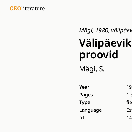
GEO
literature
Mägi, 1980, välipäev
Välipäevik
proovid
Mägi, S.
Year
19
Pages
1-
Type
fi
Language
Es
Id
14