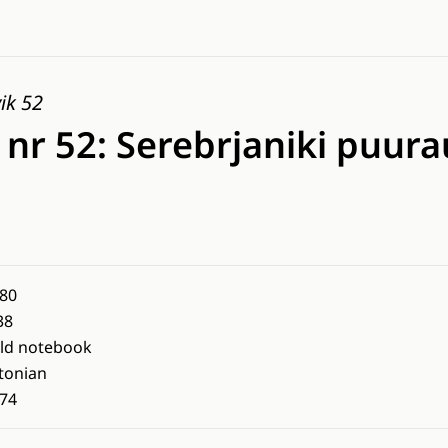
ik 52
 nr 52: Serebrjaniki puura
80
38
eld notebook
tonian
74