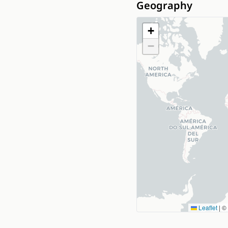
Geography
+
−
Leaflet
|
©