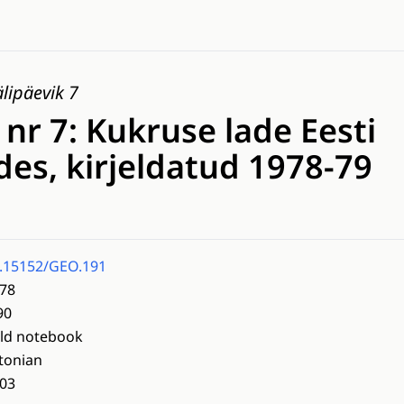
älipäevik 7
 nr 7: Kukruse lade Eesti
es, kirjeldatud 1978-79
.15152/GEO.191
78
90
eld notebook
tonian
03