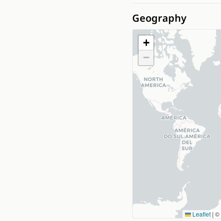
Geography
+
−
Leaflet
|
©