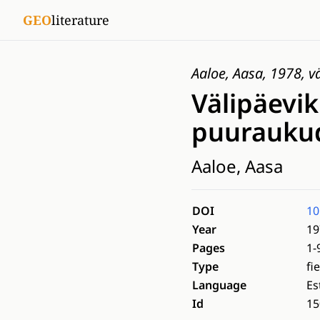
GEO
literature
Aaloe, Aasa, 1978, v
Välipäevik
puuraukud
Aaloe, Aasa
DOI
10
Year
19
Pages
1-
Type
fi
Language
Es
Id
15