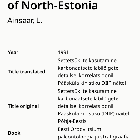
of North-Estonia
Ainsaar, L.
Year
1991
Settetsüklite kasutamine
karbonaatsete läbilõigete
Title translated
detailsel korrelatsioonil
Pääsküla kihistiku DIIP näitel
Settetsüklite kasutamine
karbonaatsete läbilõigete
Title original
detailsel korrelatsioonil
Pääsküla kihistiku (DIIP) näitel
Põhja-Eestis
Eesti Ordoviitsiumi
Book
paleontoloogia ja stratigraafia