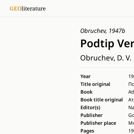
GEO
literature
Obruchev, 1947b
Podtip Ve
Obruchev, D. V.
Year
19
Title original
По
Book
At
Book title original
Ат
Editor(s)
Na
Publisher
Go
Publisher place
Mo
Pages
19