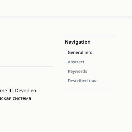
Navigation
General info
Abstract
Keywords
Described taxa
ume III. Devonien
нская система