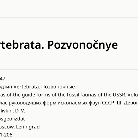
rtebrata. Pozvonočnye
47
дтип Vertebrata. Позвоночные
las of the guide forms of the fossil faunas of the USSR. Vol
лас руководящих форм ископаемых фаун СССР. III. Дево
livkin, D. V.
sgeolizdat
scow, Leningrad
1-206