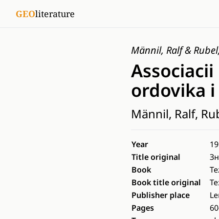
GEO
literature
Männil, Ralf & Rubel
Associacii
ordovika i 
Männil, Ralf, Ru
Year
19
Title original
Зн
Book
Te
Book title original
Те
Publisher place
Le
Pages
60