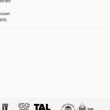
stract
ssian
970