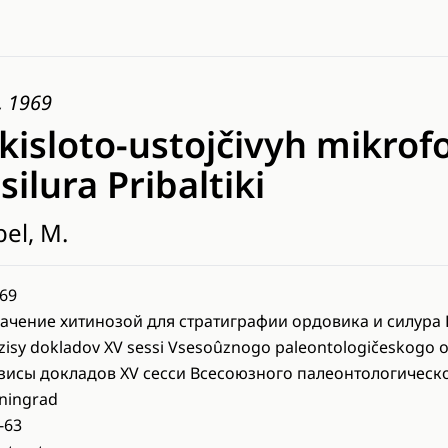
, 1969
 kisloto-ustojčivyh mikrofos
silura Pribaltiki
bel, M.
69
ачение хитинозой для стратиграфии ордовика и силура
zisy dokladov XV sessi Vsesoûznogo paleontologičeskogo 
зисы докладов ХV сесси Всесоюзного палеонтологическ
ningrad
-63