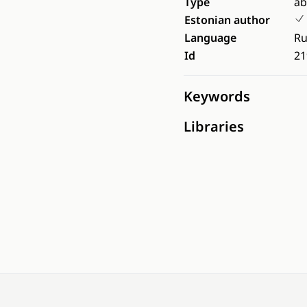
Type
ab
Estonian author
Language
Ru
Id
21
Keywords
Libraries