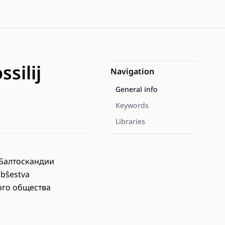
silij
Navigation
General info
Keywords
Libraries
 Балтоскандии
obŝestva
ого общества