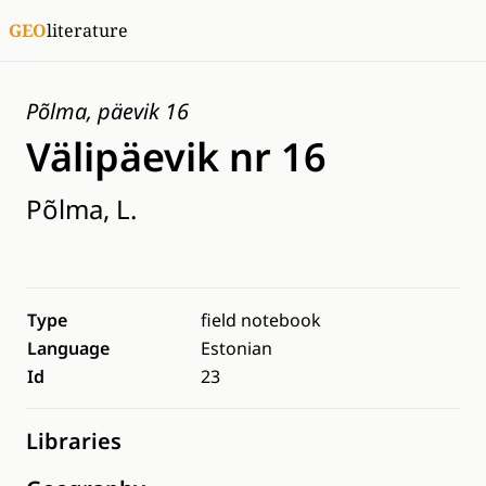
GEO
literature
Põlma, päevik 16
Välipäevik nr 16
Põlma, L.
Type
field notebook
Language
Estonian
Id
23
Libraries