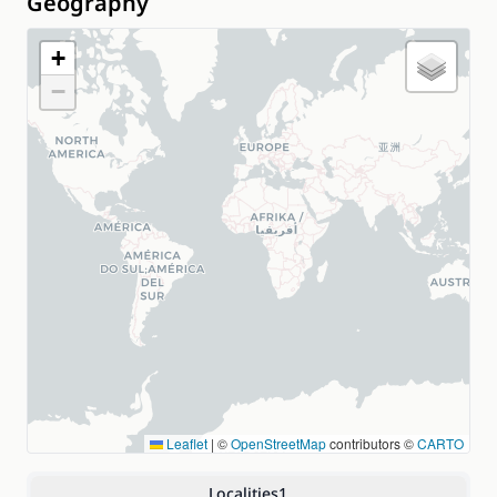
Geography
+
−
Leaflet
|
©
OpenStreetMap
contributors ©
CARTO
Localities
1