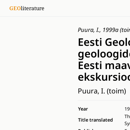
GEO
literature
Puura, I., 1999a (to
Eesti Geol
geoloogid
Eesti maa
ekskursio
Puura, I. (toim)
Year
19
Th
Title translated
Sy