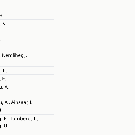
H.
, V.
.
, Nemliher, J.
 R.
 E.
, A.
 A., Ainsaar, L.
Ü.
 E., Tomberg, T.,
, U.