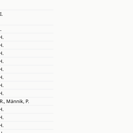
I.
.
H.
H.
H.
H.
H.
H.
H.
H.
R., Männik, P.
H.
H.
H.