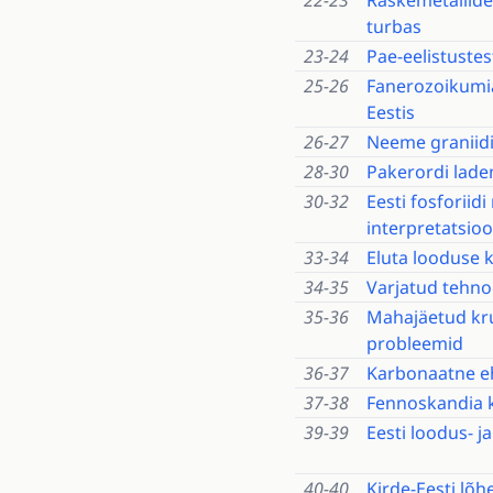
22-23
Raskemetallide 
turbas
23-24
Pae-eelistustes
25-26
Fanerozoikumia
Eestis
26-27
Neeme graniidi
28-30
Pakerordi ladem
30-32
Eesti fosforiid
interpretatsio
33-34
Eluta looduse k
34-35
Varjatud tehno
35-36
Mahajäetud kruu
probleemid
36-37
Karbonaatne e
37-38
Fennoskandia k
39-39
Eesti loodus- j
40-40
Kirde-Eesti lõh