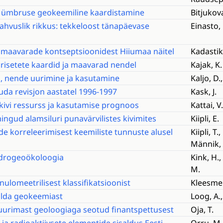
lle ümbruse geokeemiline kaardistamine
Bitjukova
rahvuslik rikkus: tekkeloost tänapäevase
Einasto, 
maavarade kontseptsioonidest Hiiumaa näitel
Kadastik,
arisetete kaardid ja maavarad nendel
Kajak, K.
, nende uurimine ja kasutamine
Kaljo, D.
uda revisjon aastatel 1996-1997
Kask, J.
vkivi ressurss ja kasutamise prognoos
Kattai, V
mingud alamsiluri punavärvilistes kivimites
Kiipli, E.
de korreleerimisest keemiliste tunnuste alusel
Kiipli, T.,
Männik, 
üdrogeoökoloogia
Kink, H.
M.
ulomeetrilisest klassifikatsioonist
Kleesment
lda geokeemiast
Loog, A.,
uurimast geoloogiaga seotud finantspettusest
Oja, T.