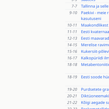
7-7
Tallinna ja se
9-10
Paekivi - meie 
kasutuseni
10-11
Maakondlikest 
11-11
Eesti kvaterna
12-13
Eesti maavarad
14-15
Merelise ravim
15-16
Kukersiit-põle
16-17
Kalkopüriidi il
18-18
Metabentoniiti
18-19
Eesti soode h
19-20
Purdsetete gran
20-21
Diktüoneemaki
21-22
Kõigi aegade s