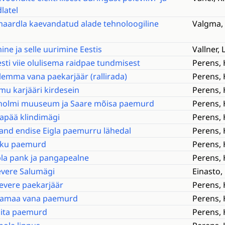
latel
imaardla kaevandatud alade tehnoloogiline
Valgma, 
ine ja selle uurimine Eestis
Vallner, L
esti viie olulisema raidpae tundmisest
Perens, 
lemma vana paekarjäär (rallirada)
Perens, 
mu karjääri kirdesein
Perens, 
ckholmi muuseum ja Saare mõisa paemurd
Perens, 
lapää klindimägi
Perens, 
ljand endise Eigla paemurru lähedal
Perens, 
usku paemurd
Perens, 
rbla pank ja pangapealne
Perens, 
levere Salumägi
Einasto, 
revere paekarjäär
Perens, 
llamaa vana paemurd
Perens, 
gita paemurd
Perens, 