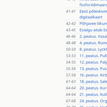
fosforiidimaard
41-41
Eesti põlevkiv
digitaalkaart
42-42
Põhjavee liikum
43-45
Esialgu aitab E
46-46
2. peatus. Vasa
48-48
4. peatus. Rum
50-50
8. peatus. Ly
53-53
11. peatus. Pul
54-55
12. peatus. Pa
55-56
13. peatus. P
57-58
16. peatus. Ki
61-63
18. peatus. Sa
64-64
20. peatus. Ku
64-64
21. peatus. Ku
67-68
24. peatus. Or