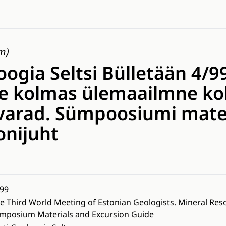
im)
oogia Seltsi Bülletään 4/99
e kolmas ülemaailmne ko
varad. Sümpoosiumi mater
onijuht
99
e Third World Meeting of Estonian Geologists. Mineral Reso
mposium Materials and Excursion Guide