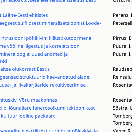
ja radioaktiivsete elementide sisaldus Eesti
Orru, M.
t Lääne-Eesti ehitistes
Perens, 
egsest sulfiidsest mineralisatsioonist Loode-
Petersell
intrusiooni põhikivim killustikutoormena
Pirrus, E
e vööline liigestus ja korrelatsioon
Puura, I.
i mineraloogia: uued andmed ja
Puura, I.
onid
aitse olukorrast Eestis
Raudsep,
geensed struktuurid kaevandatud aladel
Reinsalu,
sa- ja liivakarjääride rekultiveerimise
Rosentau
hituskivi Võru maakonnas
Rosentau,
ilbi lõunaääre fanerosoikumi tektoonikast
Sõstra, 
a kultuurilooline paekaart
Tomberg,
Tomberg
evööndite elektrilisest uuringust põlevkivi- ja
Vaher, R.