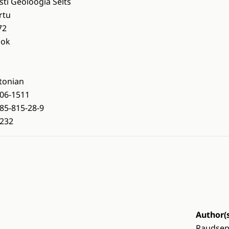
sti Geoloogia Selts
rtu
72
ook
tonian
06-1511
85-815-28-9
232
Author(s
Raudsep,