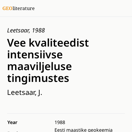
GEO
literature
Leetsaar, 1988
Vee kvaliteedist
intensiivse
maaviljeluse
tingimustes
Leetsaar, J.
Year
1988
Eesti maastike geokeemia