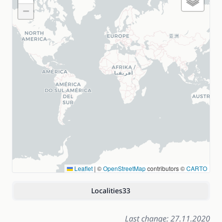
−
Leaflet
|
©
OpenStreetMap
contributors ©
CARTO
Localities
33
Last change: 27.11.2020