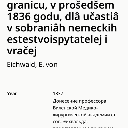
granicu, v prošedšem
1836 godu, dlâ učastiâ
v sobraniâh nemeckih
estestvoispytatelej i
vračej
Eichwald, E. von
Year
1837
Донесение профессора
Виленской Медико-
хирургической академии ст.
сов. Эйхвальда,