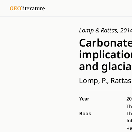
GEO
literature
Lomp & Rattas, 201
Carbonate
implicatio
and glacia
Lomp, P., Rattas
Year
20
Th
Book
Th
In
Че