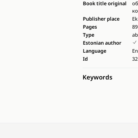
Book title original
об
ко
Publisher place
Ek
Pages
89
Type
ab
Estonian author
Language
En
Id
32
Keywords