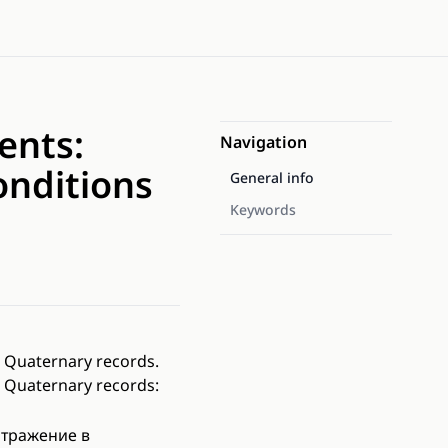
ents:
Navigation
onditions
General info
Keywords
n Quaternary records.
n Quaternary records:
отражение в