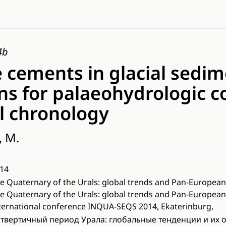
4b
 cements in glacial sedim
ns for palaeohydrologic c
l chronology
, M.
14
e Quaternary of the Urals: global trends and Pan-Europea
e Quaternary of the Urals: global trends and Pan-Europea
ternational conference INQUA-SEQS 2014, Ekaterinburg,
твертичный период Урала: глобальные тенденции и их 