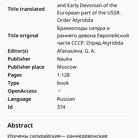
and Early Devonian of the
Title translated
European part of the USSR.
Order Atyridida
Брахиоподы силура и
Title original
раннего девона Европейской
части СССР. Отряд Аtyridida
Editor(s)
Afanasieva, G. A.
Publisher
Nauka
Publisher place
Moscow
Pages
1-128
Type
book
OpenAccess
Language
Russian
Id
374
Abstract
Изучены силурийские— раннедевонские