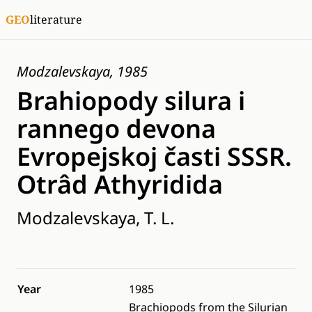
GEO
literature
Modzalevskaya, 1985
Brahiopody silura i
rannego devona
Evropejskoj časti SSSR.
Otrâd Athyridida
Modzalevskaya, T. L.
Year
1985
Brachiopods from the Silurian