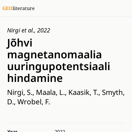
GEO
literature
Nirgi et al., 2022
Jõhvi
magnetanomaalia
uuringupotentsiaali
hindamine
Nirgi, S., Maala, L., Kaasik, T., Smyth,
D., Wrobel, F.
Year
2022