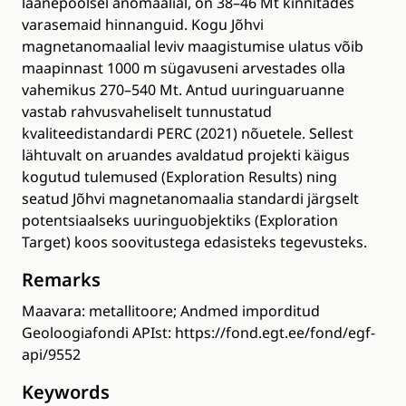
läänepoolsel anomaalial, on 38–46 Mt kinnitades
varasemaid hinnanguid. Kogu Jõhvi
magnetanomaalial leviv maagistumise ulatus võib
maapinnast 1000 m sügavuseni arvestades olla
vahemikus 270–540 Mt. Antud uuringuaruanne
vastab rahvusvaheliselt tunnustatud
kvaliteedistandardi PERC (2021) nõuetele. Sellest
lähtuvalt on aruandes avaldatud projekti käigus
kogutud tulemused (Exploration Results) ning
seatud Jõhvi magnetanomaalia standardi järgselt
potentsiaalseks uuringuobjektiks (Exploration
Target) koos soovitustega edasisteks tegevusteks.
Remarks
Maavara: metallitoore; Andmed imporditud
Geoloogiafondi APIst: https://fond.egt.ee/fond/egf-
api/9552
Keywords