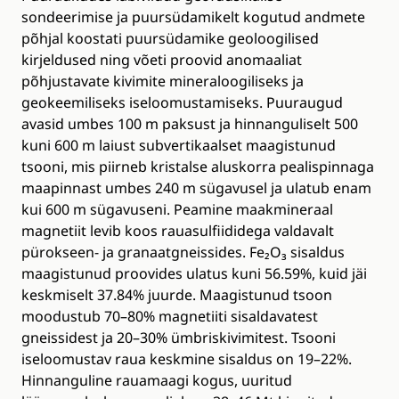
sondeerimise ja puursüdamikelt kogutud andmete
põhjal koostati puursüdamike geoloogilised
kirjeldused ning võeti proovid anomaaliat
põhjustavate kivimite mineraloogiliseks ja
geokeemiliseks iseloomustamiseks. Puuraugud
avasid umbes 100 m paksust ja hinnanguliselt 500
kuni 600 m laiust subvertikaalset maagistunud
tsooni, mis piirneb kristalse aluskorra pealispinnaga
maapinnast umbes 240 m sügavusel ja ulatub enam
kui 600 m sügavuseni. Peamine maakmineraal
magnetiit levib koos rauasulfiididega valdavalt
pürokseen- ja granaatgneissides. Fe₂O₃ sisaldus
maagistunud proovides ulatus kuni 56.59%, kuid jäi
keskmiselt 37.84% juurde. Maagistunud tsoon
moodustub 70–80% magnetiiti sisaldavatest
gneissidest ja 20–30% ümbriskivimitest. Tsooni
iseloomustav raua keskmine sisaldus on 19–22%.
Hinnanguline rauamaagi kogus, uuritud