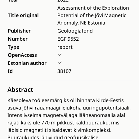
Assessment of the Exploration
Title original
Potential of the Jõvi Magnetic
Anomaly, NE Estonia
Publisher
Geoloogiafond
Number
EGF:9552
Type
report
OpenAccess
Estonian author
Id
38107
Abstract
Käesoleva töö eesmärgiks oli hinnata Kirde-Eestis
asuva Jõhvi rauamaagi leiukoha uuringupotentsiaali.
Intensiivseima magnetväljaga lääneanomaalia alal
rajati kaks üle 770 m pikkust kaldpuurauku, mis
läbisid magnetiiti sisaldavat kivimkompleksi.
Puuraukudes läbiviidud geofüüsikalise