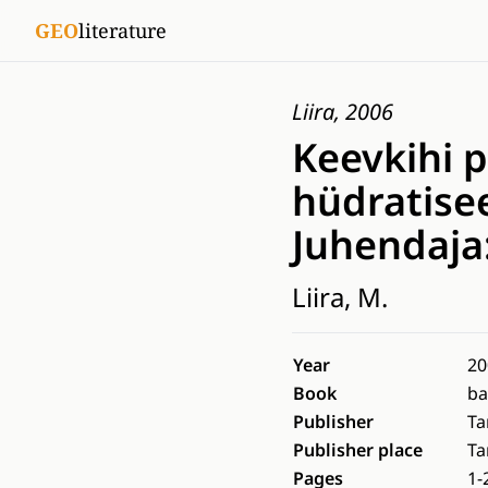
GEO
literature
Liira, 2006
Keevkihi 
hüdratise
Juhendaja:
Liira, M.
Year
20
Book
ba
Publisher
Ta
Publisher place
Ta
Pages
1-