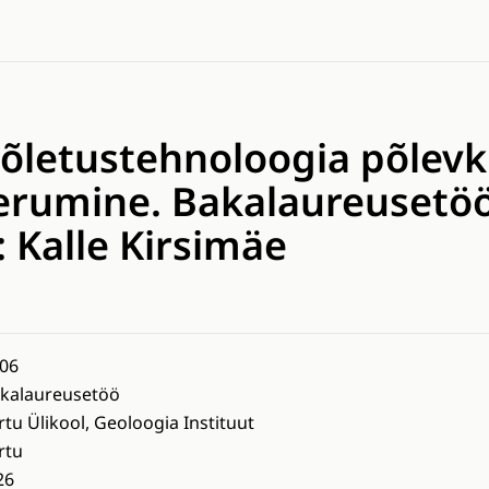
põletustehnoloogia põlevk
erumine. Bakalaureusetöö
 Kalle Kirsimäe
06
kalaureusetöö
rtu Ülikool, Geoloogia Instituut
rtu
26