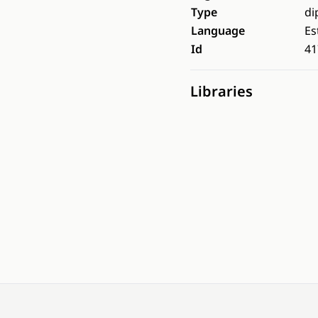
Type
di
Language
Es
Id
41
Libraries