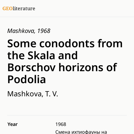
GEO
literature
Mashkova, 1968
Some conodonts from
the Skala and
Borschov horizons of
Podolia
Mashkova, T. V.
Year
1968
Смена ихтиофауны на