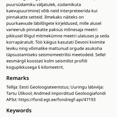
puursüdamiku väljatulek, südamikuta
kaevupuurimine) võib neid interpreteerida kui
pinnakatte setteid. Ilmekaks näiteks on
puurkaevude läbilõigete kirjeldused, mille alusel
varieerub pinnakatte paksus mõnesaja meetri
pikkusel lõigul mitmekümne meetri ulatuses ja seda
korrapäratult. Töö käigus kasutati Devoni kivimite
leviku ning võimalike mattunud orgude asukoha
täpsustamiseks seismomeetrilisi meetodeid. Sellel
eesmärgil koostati kolm seismilist profiili
kogupikkusega 6 kilomeetrit.
Remarks
Tellija: Eesti Geoloogiateenistus; Uuringu läbiviija:
Tartu Ülikool; Andmed imporditud Geoloogiafondi
APIst: https://fond.egt.ee/fond/egf-api/47193
Keywords