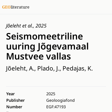
GEO
literature
Jõeleht et al., 2025
Seismomeetriline
uuring Jõgevamaal
Mustvee vallas
Jõeleht, A., Plado, J., Pedajas, K.
Year
2025
Publisher
Geoloogiafond
Number
EGF:47193