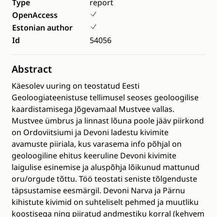
Type
report
OpenAccess
Estonian author
Id
54056
Abstract
Käesolev uuring on teostatud Eesti
Geoloogiateenistuse tellimusel seoses geoloogilise
kaardistamisega Jõgevamaal Mustvee vallas.
Mustvee ümbrus ja linnast lõuna poole jääv piirkond
on Ordoviitsiumi ja Devoni ladestu kivimite
avamuste piiriala, kus varasema info põhjal on
geoloogiline ehitus keeruline Devoni kivimite
laigulise esinemise ja aluspõhja lõikunud mattunud
oru/orgude tõttu. Töö teostati seniste tõlgenduste
täpsustamise eesmärgil. Devoni Narva ja Pärnu
kihistute kivimid on suhteliselt pehmed ja muutliku
koostisega ning piiratud andmestiku korral (kehvem