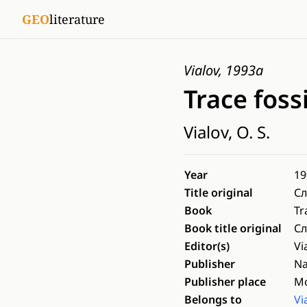
GEO
literature
Vialov, 1993a
Trace fossi
Vialov, O. S.
Year
19
Title original
Сл
Book
Tr
Book title original
Сл
Editor(s)
Vi
Publisher
N
Publisher place
M
Belongs to
Vi