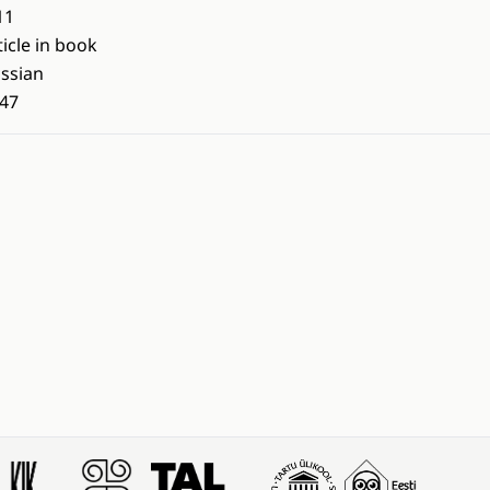
11
ticle in book
ssian
47