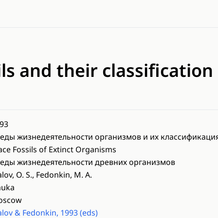
ls and their classification
93
еды жизнедеятельности организмов и их классификаци
ace Fossils of Extinct Organisms
еды жизнедеятельности древних организмов
alov, O. S., Fedonkin, M. A.
auka
oscow
alov & Fedonkin, 1993 (eds)