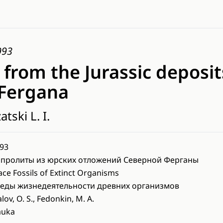
993
 from the Jurassic deposit
Fergana
atski L. I.
93
пролиты из юрских отложений Северной Ферганы
ace Fossils of Extinct Organisms
еды жизнедеятельности древних организмов
alov, O. S., Fedonkin, M. A.
auka