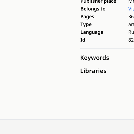
Publisher place
M
Belongs to
Vi
Pages
36
Type
ar
Language
Ru
Id
82
Keywords
Libraries