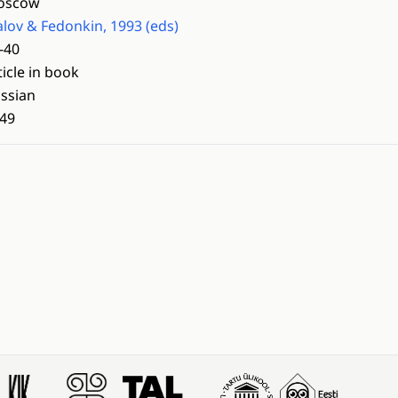
oscow
alov & Fedonkin, 1993 (eds)
-40
ticle in book
ssian
49