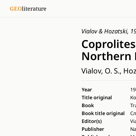
GEO
literature
Vialov & Hozatski, 1
Coprolites
Northern 
Vialov, O. S., Hoz
Year
19
Title original
Ко
Book
Tr
Book title original
Сл
Editor(s)
Vi
Publisher
N