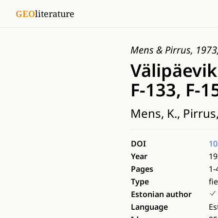
GEO
literature
Mens & Pirrus, 1973,
Välipäevik
F-133, F-1
Mens, K., Pirrus,
DOI
10
Year
19
Pages
1-
Type
fi
Estonian author
Language
Es