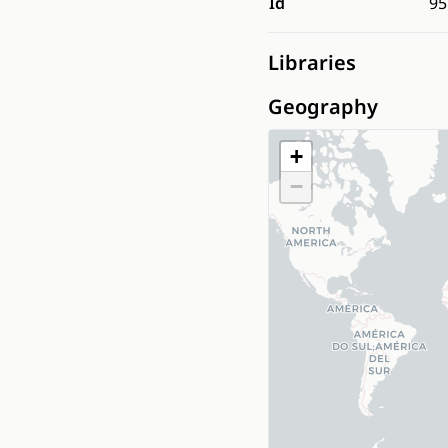
Id
95
Libraries
Geography
+
−