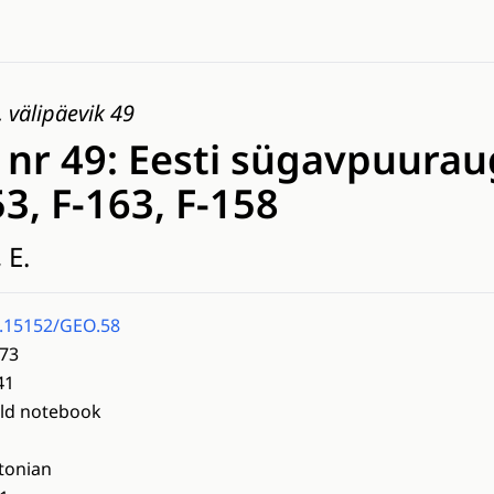
 välipäevik 49
 nr 49: Eesti sügavpuurau
53, F-163, F-158
 E.
.15152/GEO.58
73
41
eld notebook
tonian