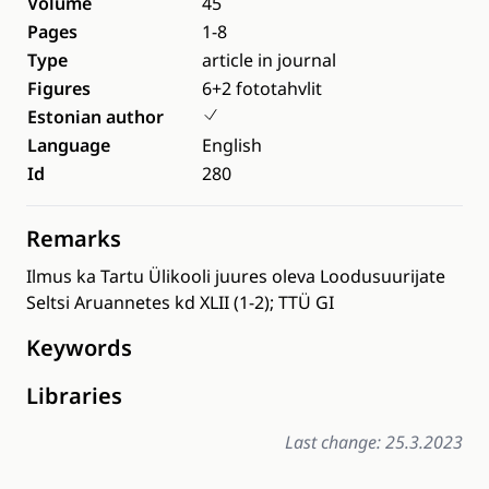
Volume
45
Pages
1-8
Type
article in journal
Figures
6+2 fototahvlit
Estonian author
Language
English
Id
280
Remarks
Ilmus ka Tartu Ülikooli juures oleva Loodusuurijate
Seltsi Aruannetes kd XLII (1-2); TTÜ GI
Keywords
Libraries
Last change: 25.3.2023