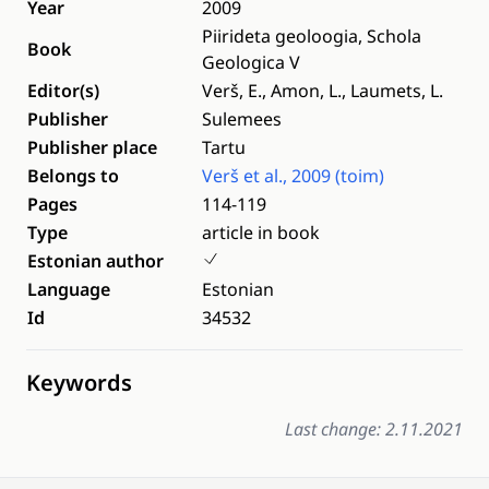
Year
2009
Piirideta geoloogia, Schola
Book
Geologica V
Editor(s)
Verš, E., Amon, L., Laumets, L.
Publisher
Sulemees
Publisher place
Tartu
Belongs to
Verš et al., 2009 (toim)
Pages
114-119
Type
article in book
Estonian author
Language
Estonian
Id
34532
Keywords
Last change: 2.11.2021