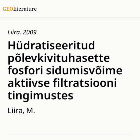
GEO
literature
Liira, 2009
Hüdratiseeritud
põlevkivituhasette
fosfori sidumisvõime
aktiivse filtratsiooni
tingimustes
Liira, M.