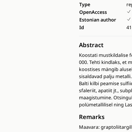
Type
re
OpenAccess
Estonian author
Id
41
Abstract
Koostati mustkildalise
000. Tehti kindlaks, et 
koostises mängib alusel
sisaldavad palju metalli
Balti kilbi peamise sulf
sfaleriit, apatiit jt., s
maagistumine. Otsinguli
polümetallilisel ning La
Remarks
Maavara: graptoliitargill