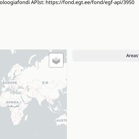
oogiafondi APIst: https://fond.egt.ee/fond/egf-api/3950
Areas