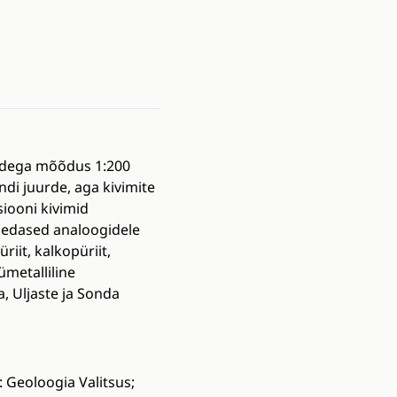
tidega mõõdus 1:200
ndi juurde, aga kivimite
siooni kivimid
lähedased analoogidele
riit, kalkopüriit,
ümetalliline
, Uljaste ja Sonda
a: Geoloogia Valitsus;