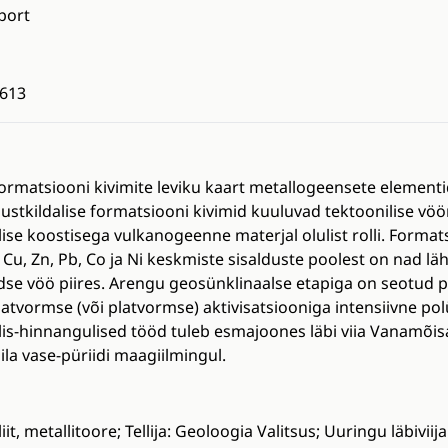
port
613
 formatsiooni kivimite leviku kaart metallogeensete elemen
mustkildalise formatsiooni kivimid kuuluvad tektoonilise vöö
ise koostisega vulkanogeenne materjal olulist rolli. Format
. Cu, Zn, Pb, Co ja Ni keskmiste sisalduste poolest on nad 
iidse vöö piires. Arengu geosünklinaalse etapiga on seotud pü
ubplatvormse (või platvormse) aktivisatsiooniga intensiivne pol
s-hinnangulised tööd tuleb esmajoones läbi viia Vanamõisa
sila vase-püriidi maagiilmingul.
iit, metallitoore; Tellija: Geoloogia Valitsus; Uuringu läbiviij