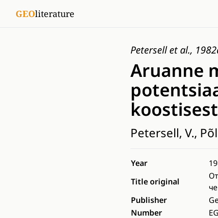
GEO
literature
Petersell et al., 1982
Aruanne m
potentsiaa
koostisest
Petersell, V., Põl
Year
19
От
Title original
че
Publisher
Ge
Number
EG