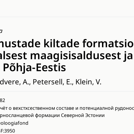
a
ustade kiltade formatsio
lsest maagisisaldusest ja 
 Põhja-Eestis
dvere, A., Petersell, E., Klein, V.
82
чёт о вехстхсественном составе и потенциалной рудоно
рносланцевой формации Северной Эстонии
oloogiafond
F:3950