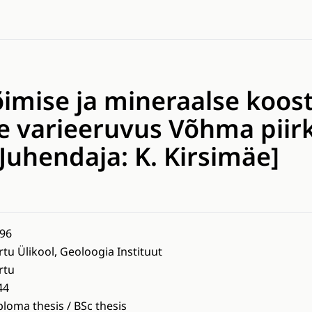
imise ja mineraalse koost
ne varieeruvus Võhma pii
Juhendaja: K. Kirsimäe]
96
rtu Ülikool, Geoloogia Instituut
rtu
44
ploma thesis / BSc thesis