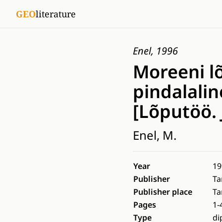
GEO
literature
Enel, 1996
Moreeni lõ
pindalali
[Lõputöö. 
Enel, M.
Year
19
Publisher
Ta
Publisher place
Ta
Pages
1-
Type
di