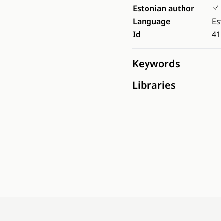
Estonian author
Language
Es
Id
41
Keywords
Libraries