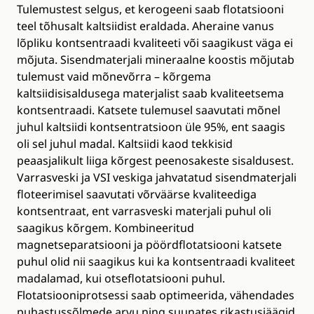
Tulemustest selgus, et kerogeeni saab flotatsiooni
teel tõhusalt kaltsiidist eraldada. Aheraine vanus
lõpliku kontsentraadi kvaliteeti või saagikust väga ei
mõjuta. Sisendmaterjali mineraalne koostis mõjutab
tulemust vaid mõnevõrra – kõrgema
kaltsiidisisaldusega materjalist saab kvaliteetsema
kontsentraadi. Katsete tulemusel saavutati mõnel
juhul kaltsiidi kontsentratsioon üle 95%, ent saagis
oli sel juhul madal. Kaltsiidi kaod tekkisid
peaasjalikult liiga kõrgest peenosakeste sisaldusest.
Varrasveski ja VSI veskiga jahvatatud sisendmaterjali
floteerimisel saavutati võrväärse kvaliteediga
kontsentraat, ent varrasveski materjali puhul oli
saagikus kõrgem. Kombineeritud
magnetseparatsiooni ja pöördflotatsiooni katsete
puhul olid nii saagikus kui ka kontsentraadi kvaliteet
madalamad, kui otseflotatsiooni puhul.
Flotatsiooniprotsessi saab optimeerida, vähendades
puhastussõlmede arvu ning suunates rikastusjäägid