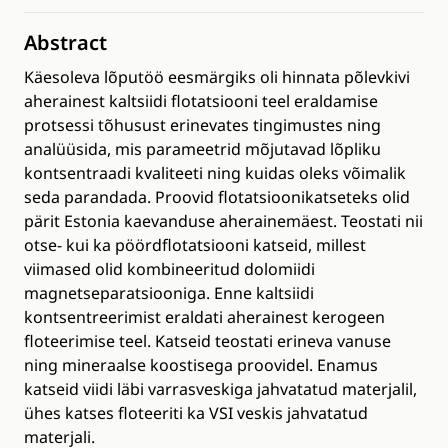
Abstract
Käesoleva lõputöö eesmärgiks oli hinnata põlevkivi
aherainest kaltsiidi flotatsiooni teel eraldamise
protsessi tõhusust erinevates tingimustes ning
analüüsida, mis parameetrid mõjutavad lõpliku
kontsentraadi kvaliteeti ning kuidas oleks võimalik
seda parandada. Proovid flotatsioonikatseteks olid
pärit Estonia kaevanduse aherainemäest. Teostati nii
otse- kui ka pöördflotatsiooni katseid, millest
viimased olid kombineeritud dolomiidi
magnetseparatsiooniga. Enne kaltsiidi
kontsentreerimist eraldati aherainest kerogeen
floteerimise teel. Katseid teostati erineva vanuse
ning mineraalse koostisega proovidel. Enamus
katseid viidi läbi varrasveskiga jahvatatud materjalil,
ühes katses floteeriti ka VSI veskis jahvatatud
materjali.