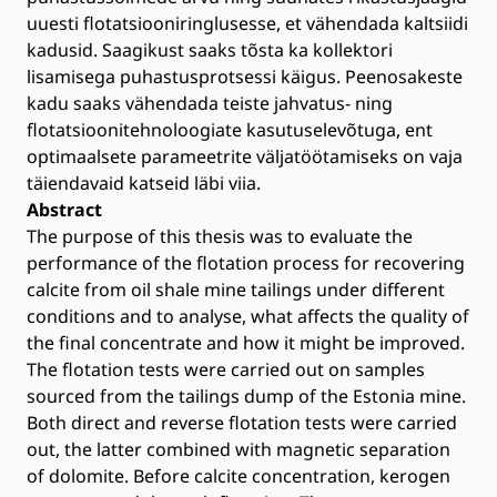
uuesti flotatsiooniringlusesse, et vähendada kaltsiidi
kadusid. Saagikust saaks tõsta ka kollektori
lisamisega puhastusprotsessi käigus. Peenosakeste
kadu saaks vähendada teiste jahvatus- ning
flotatsioonitehnoloogiate kasutuselevõtuga, ent
optimaalsete parameetrite väljatöötamiseks on vaja
täiendavaid katseid läbi viia.
Abstract
The purpose of this thesis was to evaluate the
performance of the flotation process for recovering
calcite from oil shale mine tailings under different
conditions and to analyse, what affects the quality of
the final concentrate and how it might be improved.
The flotation tests were carried out on samples
sourced from the tailings dump of the Estonia mine.
Both direct and reverse flotation tests were carried
out, the latter combined with magnetic separation
of dolomite. Before calcite concentration, kerogen