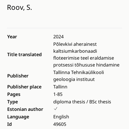
Roov, S.
Year
2024
Põlevkivi aherainest
kaltsiumkarbonaadi
Title translated
floteerimise teel eraldamise
protsessi tõhususe hindamine
Tallinna Tehnikaülikooli
Publisher
geoloogia instituut
Publisher place
Tallinn
Pages
1-85
Type
diploma thesis / BSc thesis
Estonian author
Language
English
Id
49605