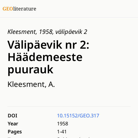
GEO
literature
Kleesment, 1958, välipäevik 2
Välipäevik nr 2:
Häädemeeste
puurauk
Kleesment, A.
DOI
10.15152/GEO.317
Year
1958
Pages
1-41