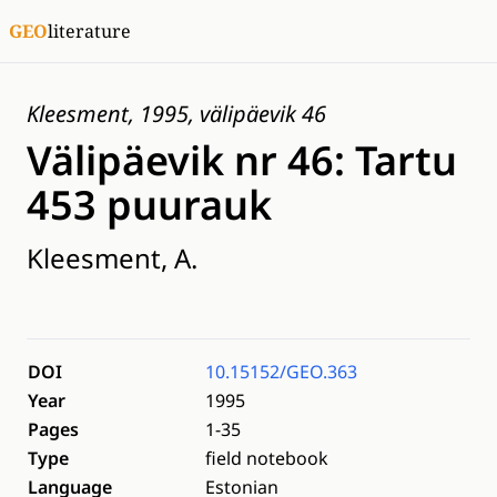
GEO
literature
Kleesment, 1995, välipäevik 46
Välipäevik nr 46: Tartu
453 puurauk
Kleesment, A.
DOI
10.15152/GEO.363
Year
1995
Pages
1-35
Type
field notebook
Language
Estonian